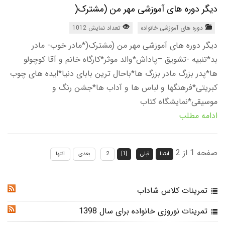
دیگر دوره های آموزشی مهر من (مشترک(
دوره های آموزشی خانواده
تعداد نمایش 1012
دیگر دوره های آموزشی مهر من (مشترک(*مادر خوب- مادر
بد*تنبیه -تشویق –پاداش*والد موثر*کارگاه خانم و آقا کوچولو
ها*پدر بزرگ مادر بزرگ ها*باحال ترین بابای دنیا*ایده های چوب
کبریتی*فرهنگها و لباس ها و آداب ها*جشن رنگ و
موسیقی*نمایشگاه کتاب
ادامه مطلب
صفحه 1 از 2
ابتدا
قبلی
[1]
2
بعدی
انتها
تمرینات کلاس شاداب
RSS
تمرینات نوروزی خانواده برای سال 1398
RSS