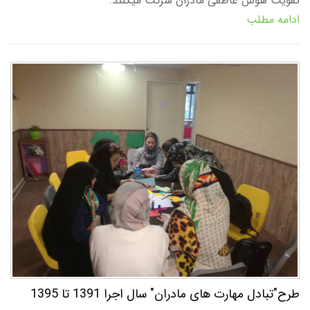
تقویت هوش عاطفی مادران شرکت میکنند.
ادامه مطلب
طرح"تبادل مهارت های مادران" سال اجرا 1391 تا 1395