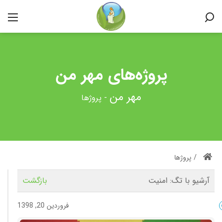
پروژه‌های مهر من
-
پروژها
/
پروژها
آرشیو با تگ:
امنیت
بازگشت
فروردین 20, 1398